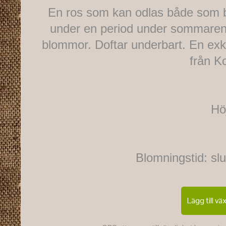
En ros som kan odlas både som b
under en period under sommaren 
blommor. Doftar underbart. En exkl
från K
Hö
Blomningstid: slute
Lägg till vä