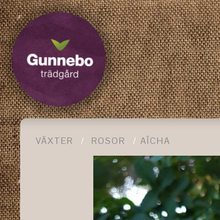
VÄXTER
ROSOR
AÎCHA