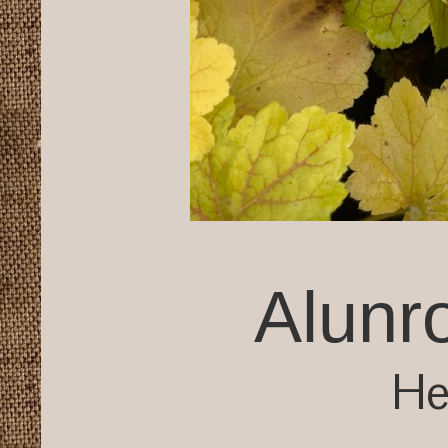
Alunro
He