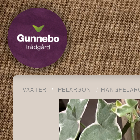
VÄXTER
PELARGON
HÄNGPELAR