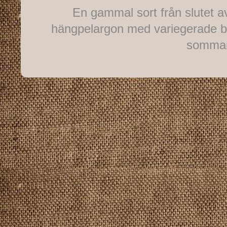
En gammal sort från slutet av
hängpelargon med variegerade bl
sommare