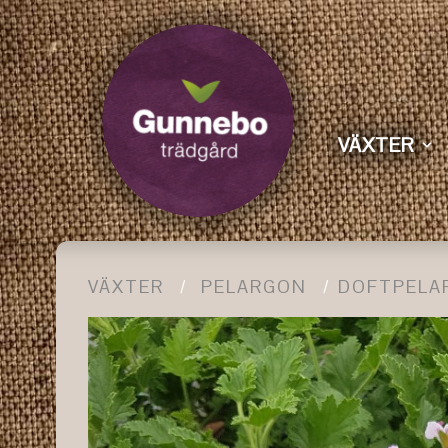
VÄXTER
VÄXTER
PELARGON
DOFTPELA