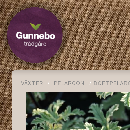
VÄXTER
PELARGON
DOFTPELAR