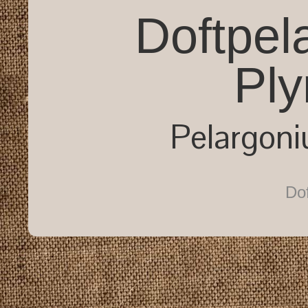
Doftpel
Pl
Pelargoni
Dof