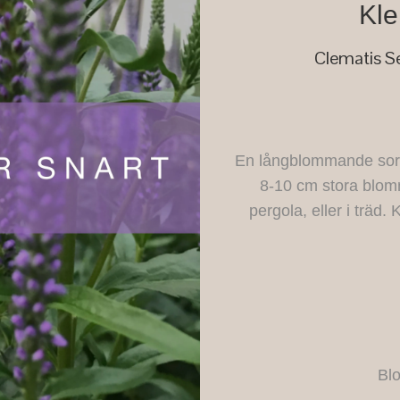
Kle
Clematis Se
En långblommande sort
8-10 cm stora blomm
pergola, eller i träd.
Blo