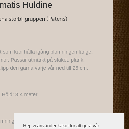
matis Huldine
na storbl. gruppen (Patens)
 som kan hålla igång blomningen länge.
or. Passar utmärkt på staket, plank,
 Klipp den gärna varje vår ned till 25 cm.
Höjd: 3-4 meter
mningstid: juni-sept.
Hej, vi använder kakor för att göra vår