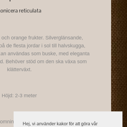
onicera reticulata
och orange frukter. Silverglänsande,
å de flesta jordar i sol till halvskugga,
Kan användas som buske, med eleganta
lad. Behöver stöd om den ska växa som
klätterväxt.
Höjd: 2-3 meter
omningstid: juni/juli
Hej, vi använder kakor för att göra vår