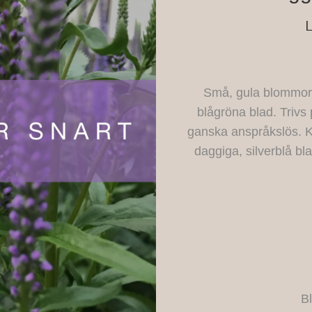
L
Små, gula blommor 
blågröna blad. Trivs p
ganska anspråkslös. 
daggiga, silverblå b
Bl