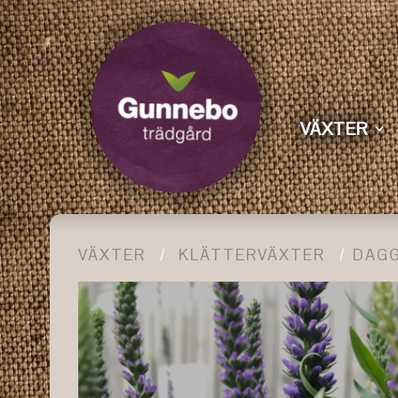
VÄXTER
VÄXTER
KLÄTTERVÄXTER
DAGG