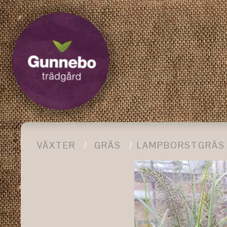
VÄXTER
GRÄS
LAMPBORSTGRÄS