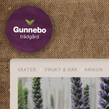
VÄXTER
FRUKT & BÄR
KRIKON