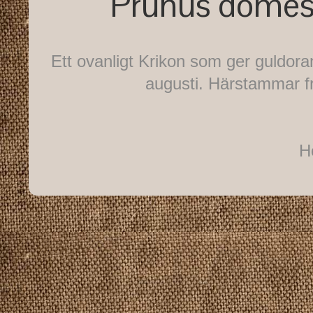
Prunus domesti
Ett ovanligt Krikon som ger guldora
augusti. Härstammar fr
H