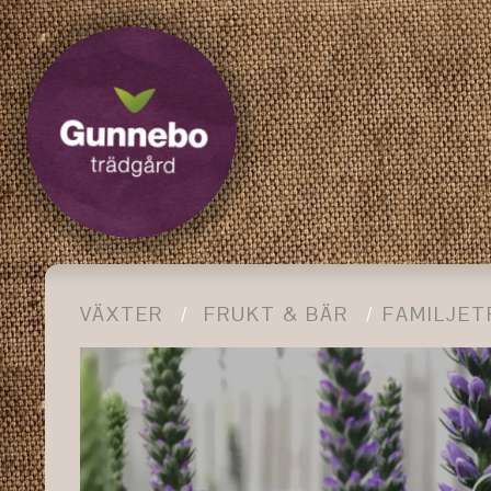
VÄXTER
FRUKT & BÄR
FAMILJET