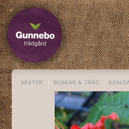
VÄXTER
BUSKAR & TRÄD
AZALE