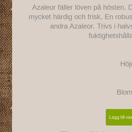
Azaleor fäller löven på hösten. 
mycket härdig och frisk. En robus
andra Azaleor. Trivs i hal
fuktighetshåll
Höj
Blom
Lägg till vä