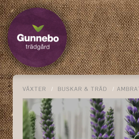
VÄXTER
BUSKAR & TRÄD
AMBRA