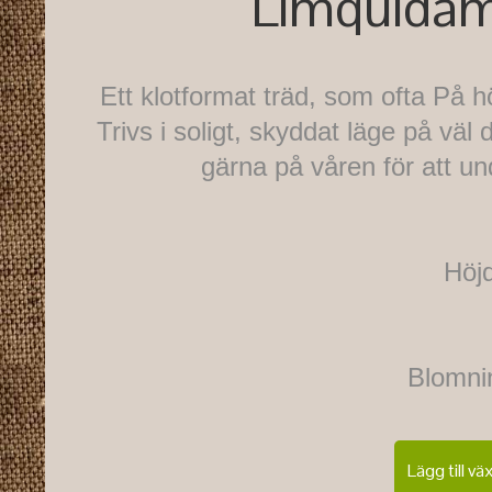
Limquidamb
Ett klotformat träd, som ofta På h
Trivs i soligt, skyddat läge på väl
gärna på våren för att un
Höj
Blomnin
Lägg till vä